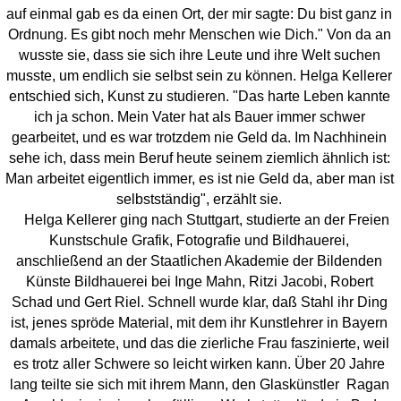
auf einmal gab es da einen Ort, der mir sagte: Du bist ganz in
Ordnung. Es gibt noch mehr Menschen wie Dich." Von da an
wusste sie, dass sie sich ihre Leute und ihre Welt suchen
musste, um endlich sie selbst sein zu können. Helga Kellerer
entschied sich, Kunst zu studieren. "Das harte Leben kannte
ich ja schon. Mein Vater hat als Bauer immer schwer
gearbeitet, und es war trotzdem nie Geld da. Im Nachhinein
sehe ich, dass mein Beruf heute seinem ziemlich ähnlich ist:
Man arbeitet eigentlich immer, es ist nie Geld da, aber man ist
selbstständig", erzählt sie.
Helga Kellerer ging nach Stuttgart, studierte an der Freien
Kunstschule Grafik, Fotografie und Bildhauerei,
anschließend an der Staatlichen Akademie der Bildenden
Künste Bildhauerei bei Inge Mahn, Ritzi Jacobi, Robert
Schad und Gert Riel. Schnell wurde klar, daß Stahl ihr Ding
ist, jenes spröde Material, mit dem ihr Kunstlehrer in Bayern
damals arbeitete, und das die zierliche Frau faszinierte, weil
es trotz aller Schwere so leicht wirken kann. Über 20 Jahre
lang teilte sie sich mit ihrem Mann, den Glaskünstler Ragan