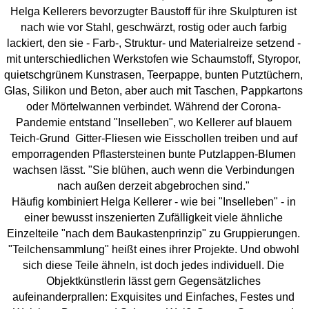
Helga Kellerers bevorzugter Baustoff für ihre Skulpturen ist
nach wie vor Stahl, geschwärzt, rostig oder auch farbig
lackiert, den sie - Farb-, Struktur- und Materialreize setzend -
mit unterschiedlichen Werkstofen wie Schaumstoff, Styropor,
quietschgrünem Kunstrasen, Teerpappe, bunten Putztüchern,
Glas, Silikon und Beton, aber auch mit Taschen, Pappkartons
oder Mörtelwannen verbindet. Während der Corona-
Pandemie entstand "Inselleben", wo Kellerer auf blauem
Teich-Grund Gitter-Fliesen wie Eisschollen treiben und auf
emporragenden Pflastersteinen bunte Putzlappen-Blumen
wachsen lässt. "Sie blühen, auch wenn die Verbindungen
nach außen derzeit abgebrochen sind."
Häufig kombiniert Helga Kellerer - wie bei "Inselleben" - in
einer bewusst inszenierten Zufälligkeit viele ähnliche
Einzelteile "nach dem Baukastenprinzip" zu Gruppierungen.
"Teilchensammlung" heißt eines ihrer Projekte. Und obwohl
sich diese Teile ähneln, ist doch jedes individuell. Die
Objektkünstlerin lässt gern Gegensätzliches
aufeinanderprallen: Exquisites und Einfaches, Festes und