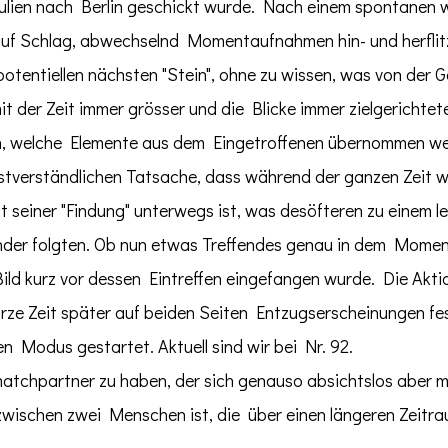
pulien nach Berlin geschickt wurde. Nach einem spontanen
auf Schlag, abwechselnd Momentaufnahmen hin- und herflitz
otentiellen nächsten "Stein", ohne zu wissen, was von der 
t der Zeit immer grösser und die Blicke immer zielgerichtet
n, welche Elemente aus dem Eingetroffenen übernommen wer
lbstverständlichen Tatsache, dass während der ganzen Zeit
t seiner "Findung" unterwegs ist, was desöfteren zu einem le
nder folgten. Ob nun etwas Treffendes genau in dem Moment 
ild kurz vor dessen Eintreffen eingefangen wurde. Die Akt
rze Zeit später auf beiden Seiten Entzugserscheinungen fes
 Modus gestartet. Aktuell sind wir bei Nr. 92.
atchpartner zu haben, der sich genauso absichtslos aber mit
l zwischen zwei Menschen ist, die über einen längeren Zei