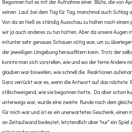
Begonnen hat es mit der Aufnahme einer Blüte, die von A
seinen Lauf, bei dem Tag für Tag, manchmal auch Schlag 
Von da an hieß es ständig Ausschau zu halten nach einem p
wir ja auch anderes zu tun hatten. Aber da unsere Augen mi
mitunter sehr genaues Schauen nötig war, um zu überlege
der jeweiligen Umgebung herausfiltern kann. Trotz der se
konnte man sich vorstellen, wie und wo der ferne Andere mi
glauben war bisweilen, wie schnell die Reaktionen aufeina
Ganz verrückt war es, wenn die Antwort auf das nächste B
stillschweigend, wie sie begonnen hatte. Da aber schon ku
unterwegs war, wurde eine zweite Runde nach dem gleichen
Für mich war und ist es ein unerwartetes Geschenk, einen m
an Zeitaufwand bedeutet, letztendlich aber "nur" ein Spie
miteinander sprechen.