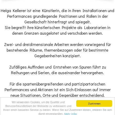
Helga Kellerer ist eine Künstlerin, die in ihren Installationen und
Performances grundlegende Positionen und Rollen in der
Gesellschaft hinterfragt und spiegelt.
Sie begreift ihre künstlerischen Projekte als Laboratorien in
denen Grenzen ausgelotet und verschoben werden.
Zwei- und dreidimensionale Arbeiten werden vorwiegend für
bestehende Räume, themenbezogen oder für bestimmte
Gegebenheiten konzipiert.
Zufälliges Auffinden und Entstehen von Spuren führt zu
Reihungen und Serien, die auseinander hervorgehen.
Für die spartenübergreifenden und partizipartorischen
Performances und Aktionen ist ein Sich-Einlassen auf immer
neue Situationen, Orte und Gegenüber entscheidend.
Begegnung, Kommunikation und Dialog sind ein wichtiger
Wir verwenden Cookies, um die Qualität und
Zustimmen
Faktor.
Benutzerfreundlichkeit der Webseite zu verbessern und
Ihnen einen besseren Service zu bieten. Wenn Sie auf Zustimmen klicken, erklären Sie sich
damit einverstanden.
Mehr Infos
© by Helga Kellerer |
Datenschutzerklärung
|
Login